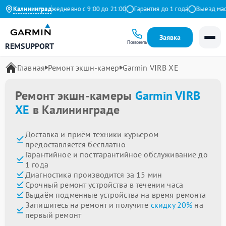
 на Яндекс
Калининград
Ежедневно с 9:00 до 21:00
Гарантия до 1 года
Выезд мастер
Заявка
Позвонить
REMSUPPORT
Главная
Ремонт экшн-камер
Garmin VIRB XE
Ремонт экшн-камеры
Garmin VIRB
XE
в Калининграде
Доставка и приём техники курьером
предоставляется бесплатно
Гарантийное и постгарантийное обслуживание до
1 года
Диагностика производится за 15 мин
Срочный ремонт устройства в течении часа
Выдаём подменные устройства на время ремонта
Запишитесь на ремонт и получите
скидку 20%
на
первый ремонт