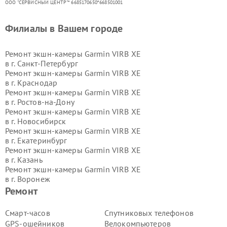
ООО "СЕРВИСНЫЙ ЦЕНТР"* 6685170650*668501001
Филиалы в Вашем городе
Ремонт экшн-камеры Garmin VIRB XE
в г.
Санкт-Петербург
Ремонт экшн-камеры Garmin VIRB XE
в г.
Краснодар
Ремонт экшн-камеры Garmin VIRB XE
в г.
Ростов-на-Дону
Ремонт экшн-камеры Garmin VIRB XE
в г.
Новосибирск
Ремонт экшн-камеры Garmin VIRB XE
в г.
Екатеринбург
Ремонт экшн-камеры Garmin VIRB XE
в г.
Казань
Ремонт экшн-камеры Garmin VIRB XE
в г.
Воронеж
Ремонт экшн-камеры Garmin VIRB XE
Ремонт
в г.
Волгоград
Ремонт экшн-камеры Garmin VIRB XE
Смарт-часов
Спутниковых телефонов
в г.
Самара
GPS-ошейников
Велокомпьютеров
Ремонт экшн-камеры Garmin VIRB XE