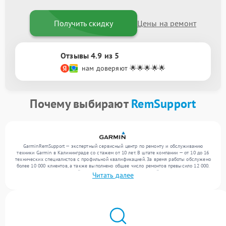
Получить скидку
Цены на ремонт
Отзывы 4.9 из 5
нам доверяют 🌟🌟🌟🌟🌟
Почему выбирают
RemSupport
GarminRemSupport — экспертный сервисный центр по ремонту и обслуживанию
техники Garmin в Калининграде со стажем от 10 лет. В штате компании — от 10 до 16
технических специалистов с профильной квалификацией. За время работы обслужено
более 10 000 клиентов, а также выполнено общее число ремонтов превысило 12 000.
Ежемесячно в сервисный центр поступает более 300 устройств, включая , , . Мы
Читать далее
работаем с широким спектром неисправностей и обеспечиваем надежный результат
благодаря квалификации мастеров.