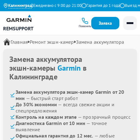
.9 на Яндекс
Калининград
Ежедневно с 9:00 до 21:00
Гарантия до 1 года
Выезд маст
Заявка
Позвонить
REMSUPPORT
Главная
Ремонт экшн-камер
Замена аккумулятора
Замена аккумулятора
экшн-камеры
Garmin
в
Калининграде
Замена аккумулятора экшн-камер Garmin от 20
мин
— быстрый старт работ
До 30% экономии
— всегда свежие акции и
спецпредложения
Контроль на каждом этапе
— прозрачный процесс
Диагностика Garmin от 10 мин
— точное
выявление
Официальная гарантия до 12 мес.
— любые