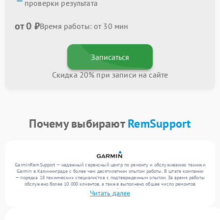
проверки результата
от 0 ₽
Время работы: от 30 мин
Записаться
Скидка 20% при записи на сайте
Почему выбирают
RemSupport
GarminRemSupport — надежный сервисный центр по ремонту и обслуживанию техники
Garmin в Калининграде с более чем десятилетним опытом работы. В штате компании
— порядка 18 технических специалистов с подтвержденным опытом. За время работы
обслужено более 10 000 клиентов, а также выполнено общее число ремонтов
превысило 12 000. Ежемесячно в сервисный центр поступает свыше 300 единиц
Читать далее
техники, включая , , . Мы беремся за задачи любой сложности и предлагаем
стабильный уровень сервиса благодаря отлаженным процессам ремонта.