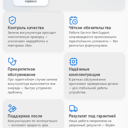
сервиса
Контроль качества
Чёткие обязательства
Замена аккумулятора проходит
Работа Garmin RemSupport
многоэтапную проверку —
сопровождается прописанными
исключаем недоработки и
гарантийными условиями — без
повторные сбои.
размытых формулировок.
Приоритетное
Надёжные
обслуживание
комплектующие
При гарантийном случае замена
В рамках обслуживания
аккумулятора выполняется вне
применяем проверенные детали
очереди — быстро устраняем
— для стабильной работы
проблему.
устройства.
Поддержка после
Результат под гарантией
Консультируем по эксплуатации
Наша работа направлена на
— помогаем продлить срок
уверенный результат — берём