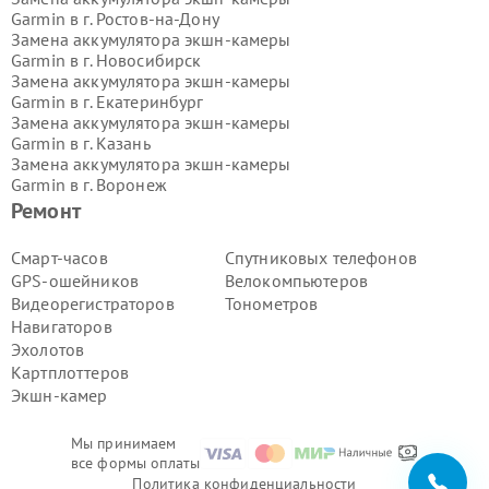
Garmin в г.
Ростов-на-Дону
Замена аккумулятора экшн-камеры
Garmin в г.
Новосибирск
Замена аккумулятора экшн-камеры
Garmin в г.
Екатеринбург
Замена аккумулятора экшн-камеры
Garmin в г.
Казань
Замена аккумулятора экшн-камеры
Garmin в г.
Воронеж
Замена аккумулятора экшн-камеры
Ремонт
Garmin в г.
Волгоград
Замена аккумулятора экшн-камеры
Смарт-часов
Спутниковых телефонов
Garmin в г.
Самара
GPS-ошейников
Велокомпьютеров
Замена аккумулятора экшн-камеры
Видеорегистраторов
Тонометров
Garmin в г.
Пермь
Навигаторов
Замена аккумулятора экшн-камеры
Эхолотов
Garmin в г.
Красноярск
Замена аккумулятора экшн-камеры
Картплоттеров
Garmin в г.
Ижевск
Экшн-камер
Замена аккумулятора экшн-камеры
Garmin в г.
Челябинск
Мы принимаем
Замена аккумулятора экшн-камеры
все формы оплаты
Garmin в г.
Тюмень
Политика конфиденциальности