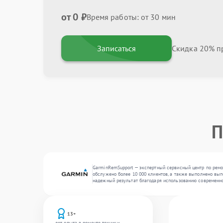
от 0 ₽
Время работы: от 30 мин
Записаться
Скидка 20% пр
П
GarminRemSupport — экспертный сервисный центр по ремо
обслужено более 10 000 клиентов, а также выполнено вып
надежный результат благодаря использованию современно
13+
лет опыта в ремонте техники