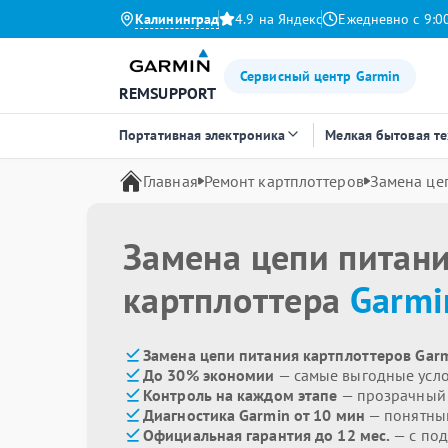
Калининград
4.9 на Яндекс
Ежедневно с 9:0
Сервисный центр Garmin
REMSUPPORT
Портативная электроника
Мелкая бытовая т
Главная
Ремонт картплоттеров
Замена це
Замена цепи питан
картплоттера
Garmi
Замена цепи питания картплоттеров Garm
До 30% экономии
— самые выгодные усл
Контроль на каждом этапе
— прозрачный
Диагностика Garmin от 10 мин
— понятны
Официальная гарантия до 12 мес.
— с под