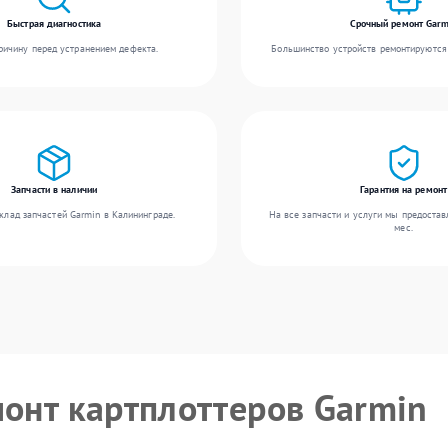
Быстрая диагностика
Срочный ремонт Garm
ичину перед устранением дефекта.
Большинство устройств ремонтируются 
Запчасти в наличии
Гарантия на ремонт
клад запчастей Garmin в Калининграде.
На все запчасти и услуги мы предостав
мес.
монт картплоттеров Garmin