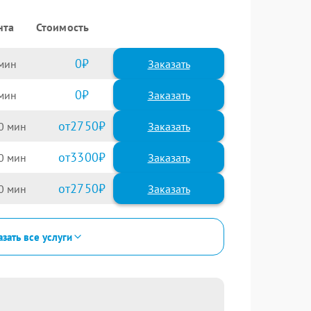
нта
Стоимость
0
Заказать
0
Заказать
2750
0
3300
0
2750
0
зать все услуги