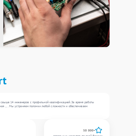
rt
— свыше 14 инженеров с профильной квалификацией. За время работы
чая , , . Мы устраняем поломки любой сложности и обеспечиваем
50 000+
довольных клиентов по всей России