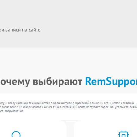
и записи на сайте
очему выбирают
RemSuppo
нту и обслуживанию техники Garmin в Калининграде с практикой свыше 10 лет. В штате компании 
олнено более 12 000 ремонтов. Ежемесячно в сервисный центр поступает более 300 устройств, вклю
го оборудования.