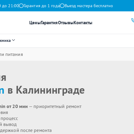
0 до 21:00
Гарантия до 1 года
Выезд мастера бесплатно
Цены
Гарантия
Отзывы
Контакты
ехника
пи питания
ия
n
в Калининграде
in от 20 мин
— приоритетный ремонт
овия
 процесс
й вывод
держкой после ремонта