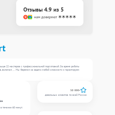
Отзывы 4.9 из 5
нам доверяют 🌟🌟🌟🌟🌟
rt
выше 22 мастеров с профессиональной подготовкой. За время работы
 включая , , . Мы беремся за задачи любой сложности и гарантируем
50 000+
довольных клиентов по всей России
in
в течении 60 минут.