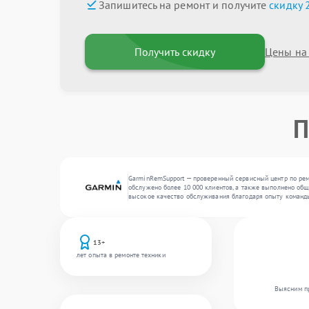
Запишитесь на ремонт и получите
скидку 
Получить скидку
Цены на
П
GarminRemSupport — проверенный сервисный центр по рем
обслужено более 10 000 клиентов, а также выполнено обще
высокое качество обслуживания благодаря опыту команд
13+
лет опыта в ремонте техники
Выясним пр