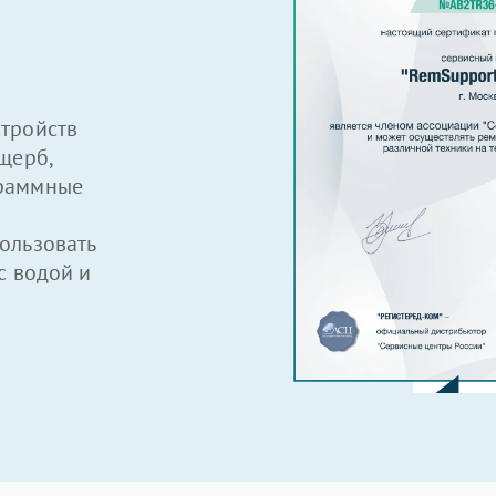
тройств
щерб,
граммные
ользовать
с водой и