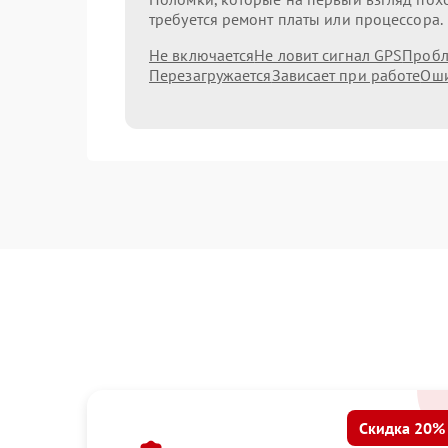
требуется ремонт платы или процессора.
Не включается
Не ловит сигнал GPS
Пробл
Перезагружается
Зависает при работе
Оши
Скидка 20%