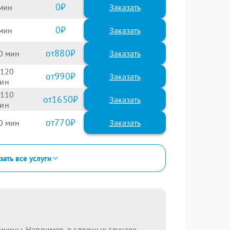
0
Заказать
0
Заказать
880
0
120
990
110
1650
770
0
зать все услуги
ричины. Например, в сложных случаях