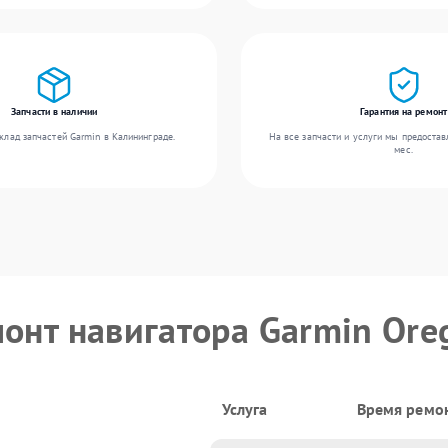
Запчасти в наличии
Гарантия на ремонт
клад запчастей Garmin в Калининграде.
На все запчасти и услуги мы предостав
мес.
монт навигатора Garmin Ore
Услуга
Время ремо