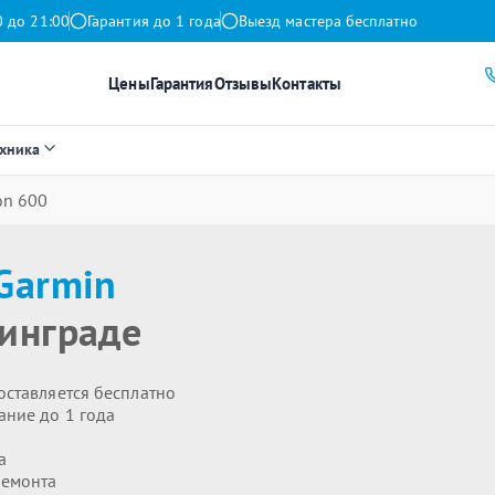
0 до 21:00
Гарантия до 1 года
Выезд мастера бесплатно
Цены
Гарантия
Отзывы
Контакты
ехника
on 600
Garmin
инграде
оставляется бесплатно
ание до 1 года
а
ремонта