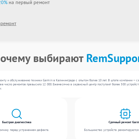
20%
на первый ремонт
 ремонт
очему выбирают
RemSuppo
онту и обслуживанию техники Garmin в Калининграде с опытом более 10 лет. В штате компании — с
е число ремонтов превысило 12 000. Ежемесячно в сервисный центр поступает более 300 устройств,
ы.
Быстрая диагностика
Срочный ремонт Garm
ичину перед устранением дефекта.
Большинство устройств ремонтируются 