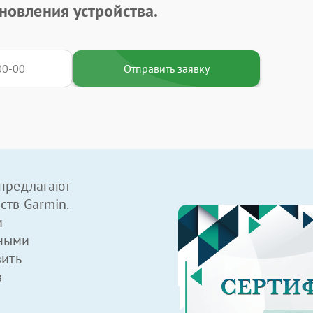
новления устройства.
Отправить заявку
предлагают
ств Garmin.
м
ными
вить
в