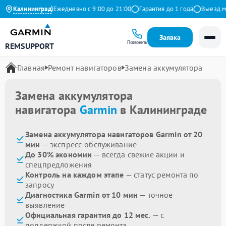
.9 на Яндекс
Калининград
Ежедневно с 9:00 до 21:00
Гарантия до 1 года
Выезд маст
Заявка
Позвонить
REMSUPPORT
Главная
Ремонт навигаторов
Замена аккумулятора
Замена аккумулятора
навигатора
Garmin
в Калининграде
Замена аккумулятора навигаторов Garmin от 20
мин
— экспресс-обслуживание
До 30% экономии
— всегда свежие акции и
спецпредложения
Контроль на каждом этапе
— статус ремонта по
запросу
Диагностика Garmin от 10 мин
— точное
выявление
Официальная гарантия до 12 мес.
— с
поддержкой после ремонта