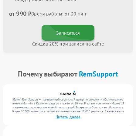
от 990 ₽
Время работы: от 30 мин
Записаться
Скидка 20% при записи на сайте
Почему выбирают
RemSupport
GarminRemSupport — проверенный сервисный центр по ремонту и обслуживанию
техники Garmin в Калининграде со стажем от 10 лет. В штате компании — более 19
инженеров с профессиональной подготовкой. За время работы к нам обратились
более 10 000 клиентов, а также выполнено свыше 12 000 ремонтов. Ежемесячно в
сервисный центр поступает более 300 устройств, включая , , . Мы работаем с широким
Читать далее
спектром неисправностей и предлагаем стабильный уровень сервиса благодаря
опыту команды.