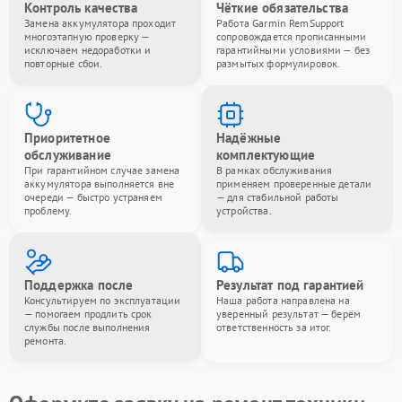
Контроль качества
Чёткие обязательства
Замена аккумулятора проходит
Работа Garmin RemSupport
многоэтапную проверку —
сопровождается прописанными
исключаем недоработки и
гарантийными условиями — без
повторные сбои.
размытых формулировок.
Приоритетное
Надёжные
обслуживание
комплектующие
При гарантийном случае замена
В рамках обслуживания
аккумулятора выполняется вне
применяем проверенные детали
очереди — быстро устраняем
— для стабильной работы
проблему.
устройства.
Поддержка после
Результат под гарантией
Консультируем по эксплуатации
Наша работа направлена на
— помогаем продлить срок
уверенный результат — берём
службы после выполнения
ответственность за итог.
ремонта.