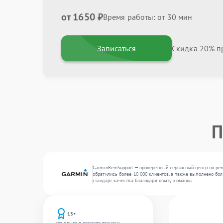
от 1650 ₽
Время работы: от 30 мин
Записаться
Скидка 20% пр
П
GarminRemSupport — проверенный сервисный центр по ремо
обратились более 10 000 клиентов, а также выполнено бо
стандарт качества благодаря опыту команды.
13+
лет опыта в ремонте техники