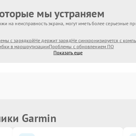
которые мы устраняем
жи на неисправность экрана, могут иметь более серьезные п
емы с зарядкой
Не держит заряд
Не синхронизируется с комп
бки в маршрутизации
Проблемы с обновлением ПО
Показать еще
ники Garmin