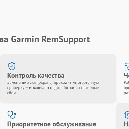
ва Garmin RemSupport
Контроль качества
Ч
Замена дисплея (экрана) проходит многоэтапную
Ра
проверку — исключаем недоработки и повторные
пр
сбои.
ра
Приоритетное обслуживание
Н