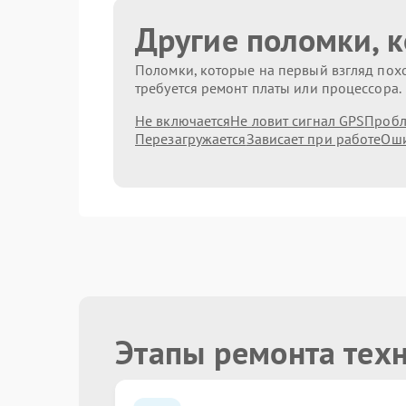
Другие поломки, 
Поломки, которые на первый взгляд похо
требуется ремонт платы или процессора.
Не включается
Не ловит сигнал GPS
Пробл
Перезагружается
Зависает при работе
Оши
Этапы ремонта тех