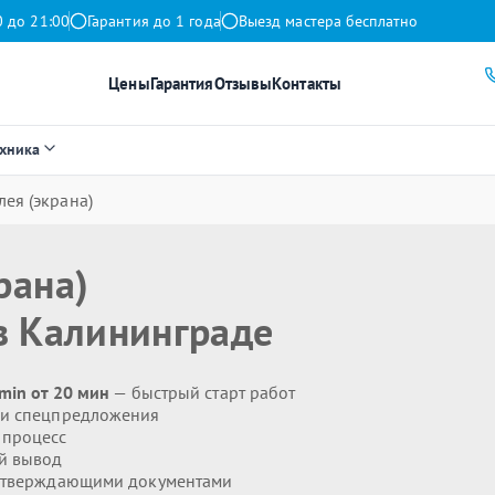
0 до 21:00
Гарантия до 1 года
Выезд мастера бесплатно
Цены
Гарантия
Отзывы
Контакты
ехника
ея (экрана)
рана)
 Калининграде
min от 20 мин
— быстрый старт работ
 и спецпредложения
 процесс
й вывод
дтверждающими документами