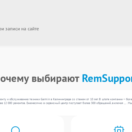
и записи на сайте
очему выбирают
RemSuppo
нту и обслуживанию техники Garmin в Калининграде со стажем от 10 лет. В штате компании — бол
лее 12 000 ремонтов. Ежемесячно в сервисный центр поступает более 300 обращений, включая , , .