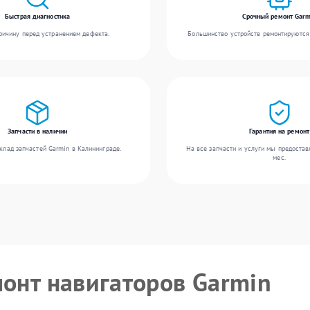
Быстрая диагностика
Срочный ремонт Garm
ичину перед устранением дефекта.
Большинство устройств ремонтируются 
Запчасти в наличии
Гарантия на ремонт
клад запчастей Garmin в Калининграде.
На все запчасти и услуги мы предостав
мес.
монт навигаторов Garmin