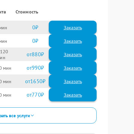
нта
Стоимость
0
Заказать
0
Заказать
120
880
990
0
1650
0
770
0
зать все услуги