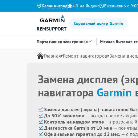
Калининград
4.9 на Яндекс
Ежедневно с 9:0
Сервисный центр Garmin
REMSUPPORT
Портативная электроника
Мелкая бытовая т
Главная
Ремонт навигаторов
Замена диспл
Замена дисплея (эк
навигатора
Garmin
в
Замена дисплея (экрана) навигаторов Gar
До 30% экономии
— всегда свежие акции
Контроль на каждом этапе
— прозрачный
Диагностика Garmin от 10 мин
— понятны
Официальная гарантия до 12 мес.
— с по