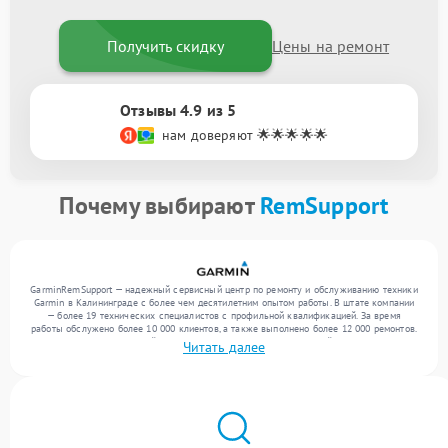
Получить скидку
Цены на ремонт
Отзывы 4.9 из 5
нам доверяют 🌟🌟🌟🌟🌟
Почему выбирают
RemSupport
GarminRemSupport — надежный сервисный центр по ремонту и обслуживанию техники
Garmin в Калининграде с более чем десятилетним опытом работы. В штате компании
— более 19 технических специалистов с профильной квалификацией. За время
работы обслужено более 10 000 клиентов, а также выполнено более 12 000 ремонтов.
Ежемесячно в сервисный центр поступает более 300 обращений, включая , , . Мы
Читать далее
работаем с широким спектром неисправностей и гарантируем высокое качество
обслуживания благодаря квалификации мастеров.