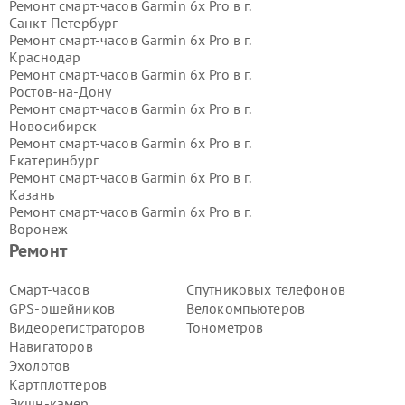
Ремонт смарт-часов Garmin 6x Pro в г.
Санкт-Петербург
Ремонт смарт-часов Garmin 6x Pro в г.
Краснодар
Ремонт смарт-часов Garmin 6x Pro в г.
Ростов-на-Дону
Ремонт смарт-часов Garmin 6x Pro в г.
Новосибирск
Ремонт смарт-часов Garmin 6x Pro в г.
Екатеринбург
Ремонт смарт-часов Garmin 6x Pro в г.
Казань
Ремонт смарт-часов Garmin 6x Pro в г.
Воронеж
Ремонт смарт-часов Garmin 6x Pro в г.
Ремонт
Волгоград
Ремонт смарт-часов Garmin 6x Pro в г.
Смарт-часов
Спутниковых телефонов
Самара
GPS-ошейников
Велокомпьютеров
Ремонт смарт-часов Garmin 6x Pro в г.
Видеорегистраторов
Тонометров
Пермь
Навигаторов
Ремонт смарт-часов Garmin 6x Pro в г.
Эхолотов
Красноярск
Ремонт смарт-часов Garmin 6x Pro в г.
Картплоттеров
Ижевск
Экшн-камер