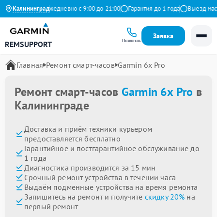
 на Яндекс
Калининград
Ежедневно с 9:00 до 21:00
Гарантия до 1 года
Выезд мастер
Заявка
Позвонить
REMSUPPORT
Главная
Ремонт смарт-часов
Garmin 6x Pro
Ремонт смарт-часов
Garmin 6x Pro
в
Калининграде
Доставка и приём техники курьером
предоставляется бесплатно
Гарантийное и постгарантийное обслуживание до
1 года
Диагностика производится за 15 мин
Срочный ремонт устройства в течении часа
Выдаём подменные устройства на время ремонта
Запишитесь на ремонт и получите
скидку 20%
на
первый ремонт