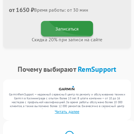
от 1650 ₽
Время работы: от 30 мин
Записаться
Скидка 20% при записи на сайте
Почему выбирают
RemSupport
GarminRemSupport — надежный сервисный центр по ремонту и обслуживанию техники
Garmin в Калининграде с опытом более 10 лет. В штате компании — от 10 до 16
мастеров с профильной квалификацией. За время работы обслужено более 10 000
клиентов, а также выполнено более 12 000 ремонтов. Ежемесячно в сервисный центр
поступает от 300 устройств, включая , , . Мы устраняем поломки любой сложности и
Читать далее
обеспечиваем надежный результат благодаря квалификации мастеров.