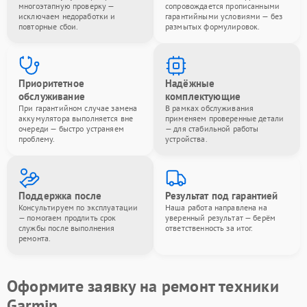
многоэтапную проверку —
сопровождается прописанными
исключаем недоработки и
гарантийными условиями — без
повторные сбои.
размытых формулировок.
Приоритетное
Надёжные
обслуживание
комплектующие
При гарантийном случае замена
В рамках обслуживания
аккумулятора выполняется вне
применяем проверенные детали
очереди — быстро устраняем
— для стабильной работы
проблему.
устройства.
Поддержка после
Результат под гарантией
Консультируем по эксплуатации
Наша работа направлена на
— помогаем продлить срок
уверенный результат — берём
службы после выполнения
ответственность за итог.
ремонта.
Оформите заявку на ремонт техники
Garmin.