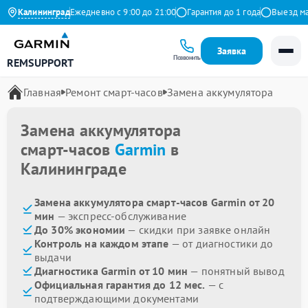
.9 на Яндекс
Калининград
Ежедневно с 9:00 до 21:00
Гарантия до 1 года
Выезд маст
Заявка
Позвонить
REMSUPPORT
Главная
Ремонт смарт-часов
Замена аккумулятора
Замена аккумулятора
смарт-часов
Garmin
в
Калининграде
Замена аккумулятора смарт-часов Garmin от 20
мин
— экспресс-обслуживание
До 30% экономии
— скидки при заявке онлайн
Контроль на каждом этапе
— от диагностики до
выдачи
Диагностика Garmin от 10 мин
— понятный вывод
Официальная гарантия до 12 мес.
— с
подтверждающими документами