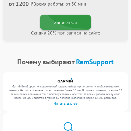
от 2200 ₽
Время работы: от 30 мин
Записаться
Скидка 20% при записи на сайте
Почему выбирают
RemSupport
GarminRemSupport — современный сервисный центр по ремонту и обслуживанию
техники Garmin в Калининграде с опытом более 10 лет. В штате компании — свыше 22
технических специалистов с подтвержденным опытом. За время работы обслужено
более 10 000 клиентов, а также выполнено выполнено более 12 000 ремонтов.
Ежемесячно в сервисный центр поступает от 300 устройств, включая , , . Мы
Читать далее
выполняем ремонт различного уровня сложности и поддерживаем высокий стандарт
качества благодаря использованию современного оборудования.