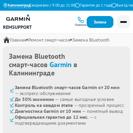
9 на Яндекс
Калининград
Ежедневно с 9:00 до 21:00
Гарантия до 1 года
Выезд масте
Заявка
Позвонить
REMSUPPORT
Главная
Ремонт смарт-часов
Замена Bluetooth
Замена Bluetooth
смарт-часов
Garmin
в
Калининграде
Замена Bluetooth смарт-часов Garmin от 20 мин
— экспресс-обслуживание
До 30% экономии
— самые выгодные условия
Контроль на каждом этапе
— прозрачный процесс
Диагностика Garmin от 10 мин
— понятный вывод
Официальная гарантия до 12 мес.
— с
подтверждающими документами