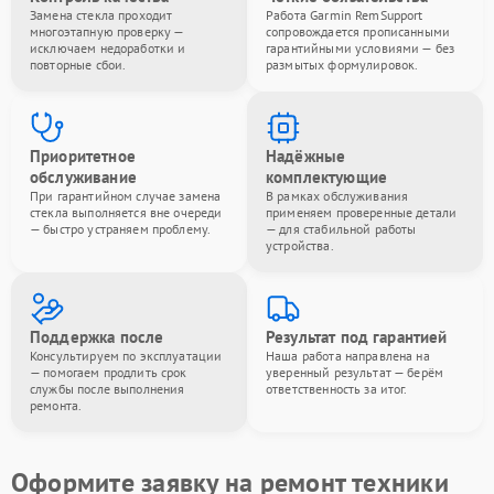
Замена стекла проходит
Работа Garmin RemSupport
многоэтапную проверку —
сопровождается прописанными
исключаем недоработки и
гарантийными условиями — без
повторные сбои.
размытых формулировок.
Приоритетное
Надёжные
обслуживание
комплектующие
При гарантийном случае замена
В рамках обслуживания
стекла выполняется вне очереди
применяем проверенные детали
— быстро устраняем проблему.
— для стабильной работы
устройства.
Поддержка после
Результат под гарантией
Консультируем по эксплуатации
Наша работа направлена на
— помогаем продлить срок
уверенный результат — берём
службы после выполнения
ответственность за итог.
ремонта.
Оформите заявку на ремонт техники