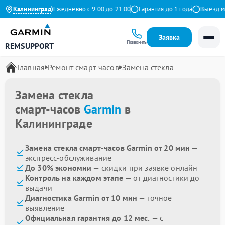
.9 на Яндекс
Калининград
Ежедневно с 9:00 до 21:00
Гарантия до 1 года
Выезд маст
Заявка
Позвонить
REMSUPPORT
Главная
Ремонт смарт-часов
Замена стекла
Замена стекла
смарт-часов
Garmin
в
Калининграде
Замена стекла смарт-часов Garmin от 20 мин
—
экспресс-обслуживание
До 30% экономии
— скидки при заявке онлайн
Контроль на каждом этапе
— от диагностики до
выдачи
Диагностика Garmin от 10 мин
— точное
выявление
Официальная гарантия до 12 мес.
— с