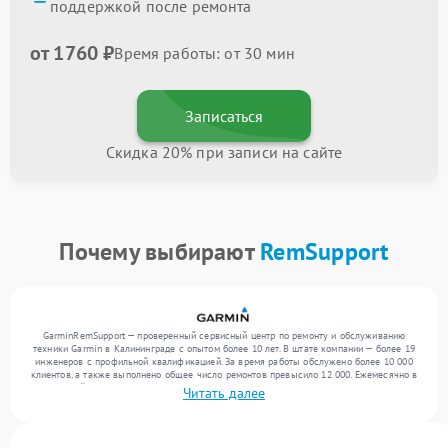
поддержкой после ремонта
от 1760 ₽
Время работы: от 30 мин
Записаться
Скидка 20% при записи на сайте
Почему выбирают
RemSupport
GarminRemSupport — проверенный сервисный центр по ремонту и обслуживанию
техники Garmin в Калининграде с опытом более 10 лет. В штате компании — более 19
инженеров с профильной квалификацией. За время работы обслужено более 10 000
клиентов, а также выполнено общее число ремонтов превысило 12 000. Ежемесячно в
сервисный центр поступает свыше 300 единиц техники, включая , , . Мы работаем с
Читать далее
широким спектром неисправностей и предлагаем стабильный уровень сервиса
благодаря использованию современного оборудования.