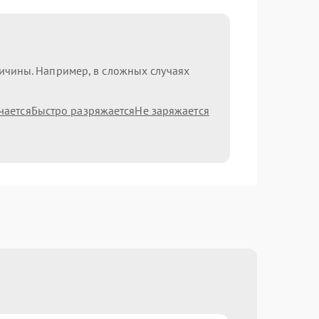
ричины. Например, в сложных случаях
чается
Быстро разряжается
Не заряжается