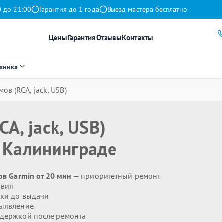
0 до 21:00
Гарантия до 1 года
Выезд мастера бесплатно
Цены
Гарантия
Отзывы
Контакты
ехника
ов (RCA, jack, USB)
A, jack, USB)
 Калининграде
ов Garmin от 20 мин
— приоритетный ремонт
овия
ики до выдачи
выявление
держкой после ремонта