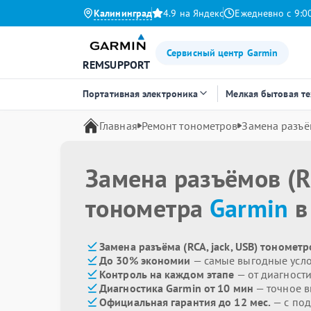
Калининград
4.9 на Яндекс
Ежедневно с 9:0
Сервисный центр Garmin
REMSUPPORT
Портативная электроника
Мелкая бытовая т
Главная
Ремонт тонометров
Замена разъём
Замена разъёмов (RC
тонометра
Garmin
в
Замена разъёма (RCA, jack, USB) тонометр
До 30% экономии
— самые выгодные усл
Контроль на каждом этапе
— от диагност
Диагностика Garmin от 10 мин
— точное 
Официальная гарантия до 12 мес.
— с под