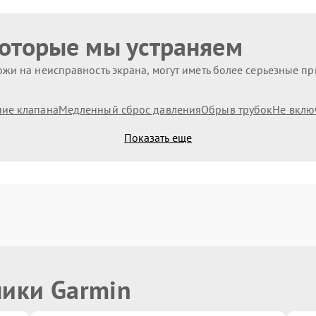
которые мы устраняем
жи на неисправность экрана, могут иметь более серьезные п
ие клапана
Медленный сброс давления
Обрыв трубок
Не вклю
Показать еще
ники Garmin