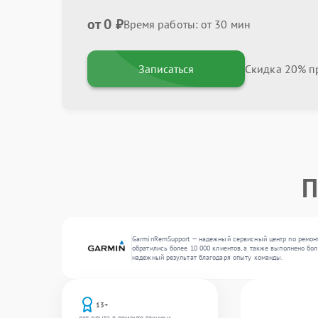
от 0 ₽
Время работы: от 30 мин
Записаться
Скидка 20% пр
П
GarminRemSupport — надежный сервисный центр по ремонт
обратились более 10 000 клиентов, а также выполнено бо
надежный результат благодаря опыту команды.
13+
лет опыта в ремонте техники