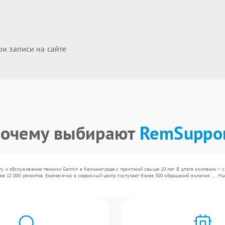
и записи на сайте
очему выбирают
RemSuppo
у и обслуживанию техники Garmin в Калининграде с практикой свыше 10 лет. В штате компании — 
лее 12 000 ремонтов. Ежемесячно в сервисный центр поступает более 300 обращений, включая , , .