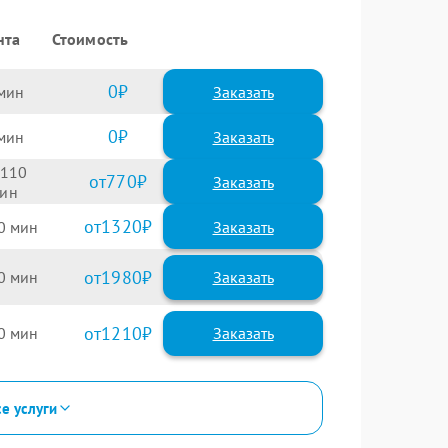
нта
Стоимость
0
Заказать
0
Заказать
110
770
1320
0
1980
0
1210
0
се услуги