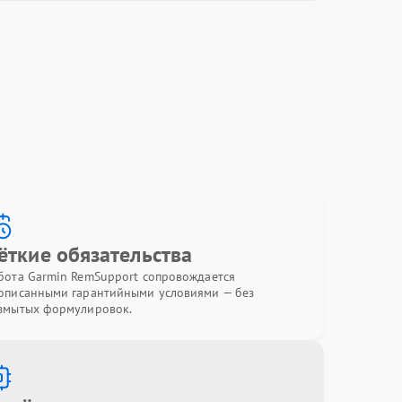
ёткие обязательства
бота Garmin RemSupport сопровождается
описанными гарантийными условиями — без
змытых формулировок.