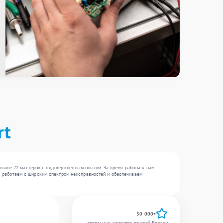
rt
свыше 22 мастеров с подтвержденным опытом. За время работы к нам
 Мы работаем с широким спектром неисправностей и обеспечиваем
50 000+
довольных клиентов по всей России