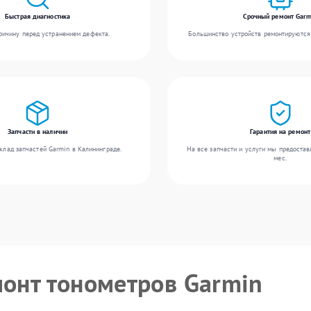
Быстрая диагностика
Срочный ремонт Garm
ичину перед устранением дефекта.
Большинство устройств ремонтируются 
Запчасти в наличии
Гарантия на ремонт
клад запчастей Garmin в Калининграде.
На все запчасти и услуги мы предостав
мес.
монт тонометров Garmin