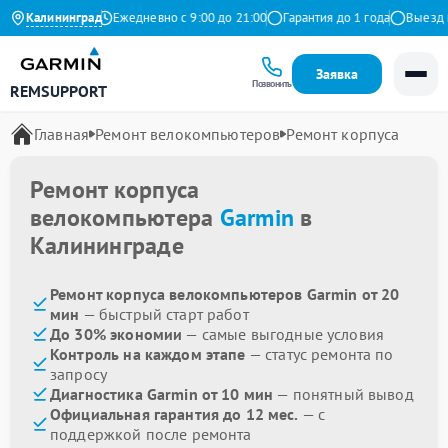
4.9 на Яндекс
Калининград
Ежедневно с 9:00 до 21:00
Гарантия до 1 года
Выезд ма
Заявка
Позвонить
REMSUPPORT
Главная
Ремонт велокомпьютеров
Ремонт корпуса
Ремонт корпуса
велокомпьютера
Garmin
в
Калининграде
Ремонт корпуса велокомпьютеров Garmin от 20
мин
— быстрый старт работ
До 30% экономии
— самые выгодные условия
Контроль на каждом этапе
— статус ремонта по
запросу
Диагностика Garmin от 10 мин
— понятный вывод
Официальная гарантия до 12 мес.
— с
поддержкой после ремонта