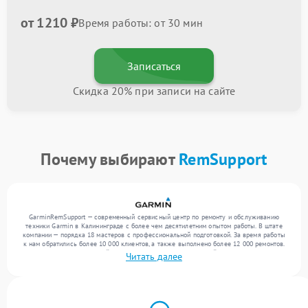
от 1210 ₽
Время работы: от 30 мин
Записаться
Скидка 20% при записи на сайте
Почему выбирают
RemSupport
GarminRemSupport — современный сервисный центр по ремонту и обслуживанию
техники Garmin в Калининграде с более чем десятилетним опытом работы. В штате
компании — порядка 18 мастеров с профессиональной подготовкой. За время работы
к нам обратились более 10 000 клиентов, а также выполнено более 12 000 ремонтов.
Ежемесячно в сервисный центр поступает более 300 устройств, включая , , . Мы
Читать далее
работаем с широким спектром неисправностей и обеспечиваем надежный результат
благодаря квалификации мастеров.