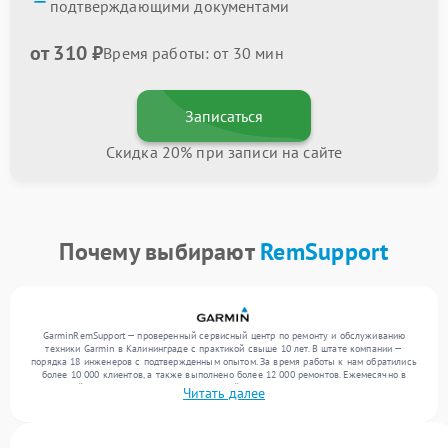
подтверждающими документами
от 310 ₽
Время работы: от 30 мин
Записаться
Скидка 20% при записи на сайте
Почему выбирают
RemSupport
GarminRemSupport — проверенный сервисный центр по ремонту и обслуживанию
техники Garmin в Калининграде с практикой свыше 10 лет. В штате компании —
порядка 18 инженеров с подтвержденным опытом. За время работы к нам обратились
более 10 000 клиентов, а также выполнено более 12 000 ремонтов. Ежемесячно в
сервисный центр поступает более 300 устройств, включая , , . Мы выполняем ремонт
Читать далее
различного уровня сложности и поддерживаем высокий стандарт качества благодаря
отлаженным процессам ремонта.