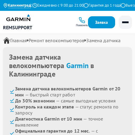
4.9 на Яндекс
Калининград
Ежедневно с 9:00 до 21:00
Гарантия до 1 года
Выезд м
Заявка
Позвонить
REMSUPPORT
Главная
Ремонт велокомпьютеров
Замена датчика
Замена датчика
велокомпьютера
Garmin
в
Калининграде
Замена датчика велокомпьютеров Garmin от 20
мин
— быстрый старт работ
До 30% экономии
— самые выгодные условия
Контроль на каждом этапе
— статус ремонта по
запросу
Диагностика Garmin от 10 мин
— точное
выявление
Официальная гарантия до 12 мес.
— с