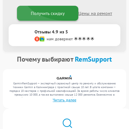
Получить скидку
Цены на ремонт
Отзывы 4.9 из 5
нам доверяют 🌟🌟🌟🌟🌟
Почему выбирают
RemSupport
GarminRemSupport — экспертный сервисный центр по ремонту и обслуживанию
техники Garmin в Калининграде с практикой свыше 10 лет. В штате компании —
порядка 18 мастеров с профильной квалификацией. За время работы число клиентов
превысило 10 000, а также выполнено свыше 12 000 ремонтов. Ежемесячно в
сервисный центр поступает более 300 обращений, включая , , . Мы устраняем поломки
Читать далее
любой сложности и гарантируем высокое качество обслуживания благодаря опыту
команды.