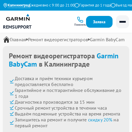
9 на Яндекс
Калининград
Ежедневно с 9:00 до 21:00
Гарантия до 1 года
Выезд масте
Заявка
Позвонить
REMSUPPORT
Главная
Ремонт видеорегистраторов
Garmin BabyCam
Ремонт видеорегистратора
Garmin
BabyCam
в Калининграде
Доставка и приём техники курьером
предоставляется бесплатно
Гарантийное и постгарантийное обслуживание до
1 года
Диагностика производится за 15 мин
Срочный ремонт устройства в течении часа
Выдаём подменные устройства на время ремонта
Запишитесь на ремонт и получите
скидку 20%
на
первый ремонт