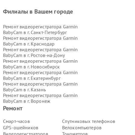
Филиалы в Вашем городе
Ремонт видеорегистратора Garmin
BabyCam в г.
Санкт-Петербург
Ремонт видеорегистратора Garmin
BabyCam в г.
Краснодар
Ремонт видеорегистратора Garmin
BabyCam в г.
Ростов-на-Дону
Ремонт видеорегистратора Garmin
BabyCam в г.
Новосибирск
Ремонт видеорегистратора Garmin
BabyCam в г.
Екатеринбург
Ремонт видеорегистратора Garmin
BabyCam в г.
Казань
Ремонт видеорегистратора Garmin
BabyCam в г.
Воронеж
Ремонт видеорегистратора Garmin
Ремонт
BabyCam в г.
Волгоград
Ремонт видеорегистратора Garmin
Смарт-часов
Спутниковых телефонов
BabyCam в г.
Самара
GPS-ошейников
Велокомпьютеров
Ремонт видеорегистратора Garmin
Видеорегистраторов
Тонометров