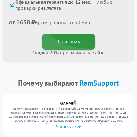
Официальная гарантия до 12 мес.
— любые
проверки результата
от 1650 ₽
Время работы: от 30 мин
Записаться
Скидка 20% при записи на сайте
Почему выбирают
RemSupport
GarminRemSupport — проверенный сервисный центр по ремонту и обслуживанию
техники Garmin в Калининграде с опытом более 10 лет. В штате компании — от 10 до
16 инженеров с профильной квалификацией. За время работы помощь оказана свыше
10 000 клиентов, а также выполнено общее число ремонтов превысило 12 000.
Ежемесячно в сервисный центр поступает более 300 обращений, включая , , . Мы
Читать далее
работаем с широким спектром неисправностей и поддерживаем высокий стандарт
качества благодаря использованию современного оборудования.