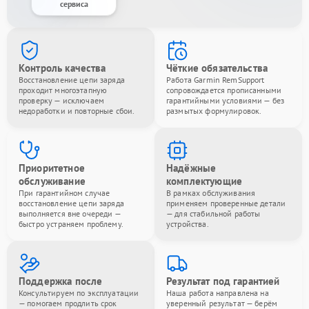
сервиса
Контроль качества
Чёткие обязательства
Восстановление цепи заряда
Работа Garmin RemSupport
проходит многоэтапную
сопровождается прописанными
проверку — исключаем
гарантийными условиями — без
недоработки и повторные сбои.
размытых формулировок.
Приоритетное
Надёжные
обслуживание
комплектующие
При гарантийном случае
В рамках обслуживания
восстановление цепи заряда
применяем проверенные детали
выполняется вне очереди —
— для стабильной работы
быстро устраняем проблему.
устройства.
Поддержка после
Результат под гарантией
Консультируем по эксплуатации
Наша работа направлена на
— помогаем продлить срок
уверенный результат — берём