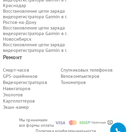
Краснодар
Восстановление цепи заряда
видеорегистратора Garmin в г.
Ростов-на-Дону
Восстановление цепи заряда
видеорегистратора Garmin в г.
Новосибирск
Восстановление цепи заряда
видеорегистратора Garmin в г.
Екатеринбург
Ремонт
Восстановление цепи заряда
видеорегистратора Garmin в г.
Смарт-часов
Спутниковых телефонов
Казань
GPS-ошейников
Велокомпьютеров
Восстановление цепи заряда
Видеорегистраторов
Тонометров
видеорегистратора Garmin в г.
Навигаторов
Воронеж
Эхолотов
Восстановление цепи заряда
видеорегистратора Garmin в г.
Картплоттеров
Волгоград
Экшн-камер
Восстановление цепи заряда
видеорегистратора Garmin в г.
Мы принимаем
Самара
все формы оплаты
Восстановление цепи заряда
Политика конфиденциальности