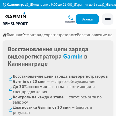
4.9 на Яндекс
Калининград
Ежедневно с 9:00 до 21:00
Гарантия до 1 года
Выезд м
Заявка
Позвонить
REMSUPPORT
Главная
Ремонт видеорегистраторов
Восстановление цеп
Восстановление цепи заряда
видеорегистратора
Garmin
в
Калининграде
Восстановление цепи заряда видеорегистраторов
Garmin от 20 мин
— экспресс-обслуживание
До 30% экономии
— всегда свежие акции и
спецпредложения
Контроль на каждом этапе
— статус ремонта по
запросу
Диагностика Garmin от 10 мин
— быстрый
результат